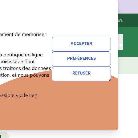
ries.
Contactez-nous
Excellent
-
4.6
/5
otamment de mémoriser
ACCEPTER
CONNEXION
PANIER
a boutique en ligne
PRÉFÉRENCES
hoisissez « Tout
CADEAUX
NOUVEAUTÉS
OFFRES
us traitons des données
REFUSER
ation, et nous pouvons
 plumes
ible via le lien
 OISEAUX : UNE
 PLUMES
N