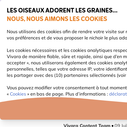
💛
De
LES OISEAUX ADORENT LES GRAINES...
NOUS, NOUS AIMONS LES COOKIES
Très bien noté dans 11 pays
Livraison express gratuite dès 59 €
Nous utilisons des cookies afin de rendre votre visite su
vos préférences et de vous proposer le nichoir le plus ad
Les cookies nécessaires et les cookies analytiques respec
Vivara de manière fiable, sûre et rapide, ainsi que d’en m
NOURRITURE
MANGEOIRES
NICHOIRS
accepter », nous utiliserons également des cookies analy
personnelles, telles que votre adresse IP, votre identifi
les partager avec des (10) partenaires sélectionnés (voir 
Blog
Information
Les meilleures plantes de jard
Vous pouvez modifier votre consentement à tout moment d
LES MEILLEURE
«
Cookies
» en bas de page. Plus d’informations :
déclarat
DIVERSITÉ NAT
Vivara Content Team
09 Jui