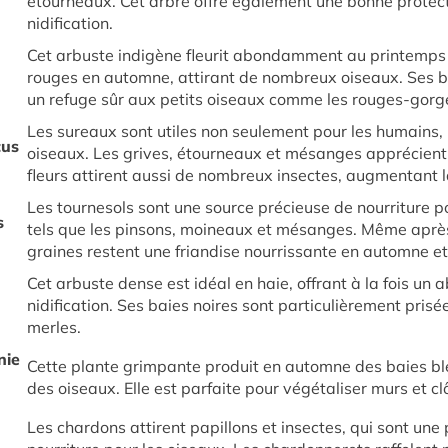
étourneaux. Cet arbre offre également une bonne protecti
nidification.
Cet arbuste indigène fleurit abondamment au printemps 
rouges en automne, attirant de nombreux oiseaux. Ses b
un refuge sûr aux petits oiseaux comme les rouges-gorge
Les sureaux sont utiles non seulement pour les humains, 
cus
oiseaux. Les grives, étourneaux et mésanges apprécient l
fleurs attirent aussi de nombreux insectes, augmentant l
Les tournesols sont une source précieuse de nourriture p
s
tels que les pinsons, moineaux et mésanges. Même après 
graines restent une friandise nourrissante en automne et
Cet arbuste dense est idéal en haie, offrant à la fois un a
nidification. Ses baies noires sont particulièrement prisée
merles.
nie
Cette plante grimpante produit en automne des baies ble
des oiseaux. Elle est parfaite pour végétaliser murs et cl
Les chardons attirent papillons et insectes, qui sont une