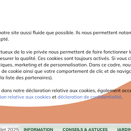
rnier coup de pouce d'été
: jusqu'à
-15%
sur une sélection de catégo
r notre site aussi fluide que possible. Ils nous permettent n
Chercher
apté.
tueux de la vie privée nous permettent de faire fonctionner l
esurer la qualité. Ces cookies sont toujours activés. Si vous c
FAUNE
PLANTES
OBSERVATION
ENFANTS
tiques, marketing et de personnalisation. Dans ce cadre, no
ant de cookie ainsi que votre comportement de clic et de navig
la liste des partenaires).
in pour les oiseaux : une diversité naturelle pour les visiteurs à
ans notre déclaration relative aux cookies, également access
S PLANTES DE JARDIN POUR LES
ion relative aux cookies
et
déclaration de confidentialité
.
URELLE POUR LES VISITEURS À
llet 2025
INFORMATION
CONSEILS & ASTUCES
JARDI