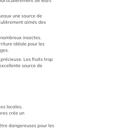
particulièrement de leurs
iseaux une source de
ticulièrement aimés des
e nombreux insectes.
riture idéale pour les
rges.
précieuse. Les fruits trop
 excellente source de
es locales.
bres crée un
 être dangereuses pour les