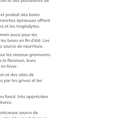
on et des possibilités de
et produit des baies
ranches épineuses offrent
s et les troglodytes.
mais aussi pour les
es baies en fin d’été. Les
a source de nourriture.
our les oiseaux granivores
la floraison, leurs
 en hiver.
bri et des sites de
s par les grives et les
u foncé, très appréciées
ôtures.
 précieuse source de