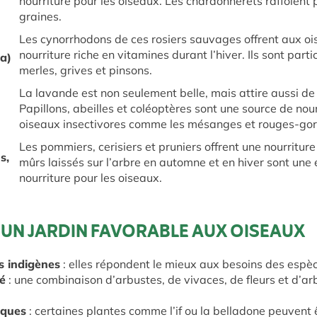
nourriture pour les oiseaux. Les chardonnerets raffolent 
graines.
Les cynorrhodons de ces rosiers sauvages offrent aux o
nourriture riche en vitamines durant l’hiver. Ils sont par
na)
merles, grives et pinsons.
La lavande est non seulement belle, mais attire aussi d
Papillons, abeilles et coléoptères sont une source de nour
oiseaux insectivores comme les mésanges et rouges-go
Les pommiers, cerisiers et pruniers offrent une nourriture 
s,
mûrs laissés sur l’arbre en automne et en hiver sont une
nourriture pour les oiseaux.
 UN JARDIN FAVORABLE AUX OISEAUX
s indigènes
: elles répondent le mieux aux besoins des espèc
té
: une combinaison d’arbustes, de vivaces, de fleurs et d’ar
iques
: certaines plantes comme l’if ou la belladone peuvent