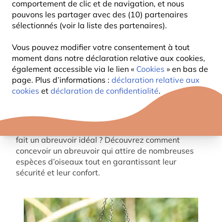
comportement de clic et de navigation, et nous
pouvons les partager avec des (10) partenaires
sélectionnés (voir la liste des partenaires).
Vous pouvez modifier votre consentement à tout
moment dans notre déclaration relative aux cookies,
également accessible via le lien «
Cookies
» en bas de
page. Plus d’informations :
déclaration relative aux
Un abreuvoir est un élément essentiel pour tout
cookies
et
déclaration de confidentialité
.
jardin accueillant les oiseaux. Il leur offre de l’eau
fraîche pour boire et se baigner, tout en soutenant
la faune locale – particulièrement pendant les étés
chauds et les hivers rigoureux. Mais qu’est-ce qui
fait un abreuvoir idéal ? Découvrez comment
concevoir un abreuvoir qui attire de nombreuses
espèces d’oiseaux tout en garantissant leur
sécurité et leur confort.