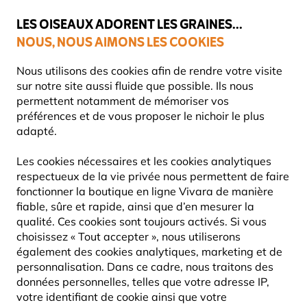
💛
Dernier coup de pouce d'été
: jusqu'à
-15%
sur une sélection de
catégories.
LES OISEAUX ADORENT LES GRAINES...
NOUS, NOUS AIMONS LES COOKIES
Livraison express gratuite dès 59 €
Très bien noté dans 11 pays
Nous utilisons des cookies afin de rendre votre visite
sur notre site aussi fluide que possible. Ils nous
permettent notamment de mémoriser vos
préférences et de vous proposer le nichoir le plus
Blog
Information
L’abreuvoir parfait pour les oisea
adapté.
L’ABREUVOIR PARFAIT POUR
Les cookies nécessaires et les cookies analytiques
LES OISEAUX
respectueux de la vie privée nous permettent de faire
fonctionner la boutique en ligne Vivara de manière
fiable, sûre et rapide, ainsi que d’en mesurer la
qualité. Ces cookies sont toujours activés. Si vous
INFORMATION
Vivara
23
choisissez « Tout accepter », nous utiliserons
Content
Juillet
CONSEILS & ASTUCES
également des cookies analytiques, marketing et de
Team
2025
JARDIN
OISEAUX
personnalisation. Dans ce cadre, nous traitons des
données personnelles, telles que votre adresse IP,
votre identifiant de cookie ainsi que votre