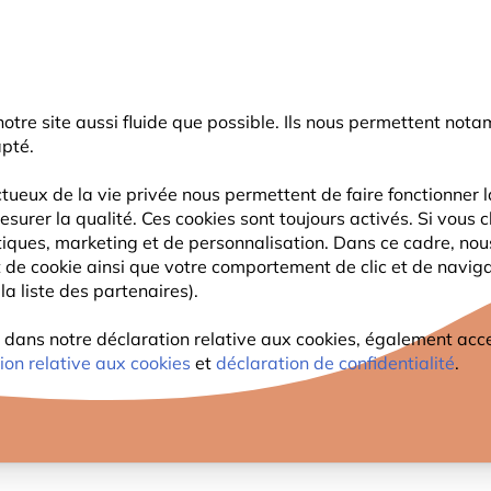
rnier coup de pouce d'été
: jusqu'à
-15%
sur une sélection de catégo
r notre site aussi fluide que possible. Ils nous permettent n
Chercher
apté.
tueux de la vie privée nous permettent de faire fonctionner l
esurer la qualité. Ces cookies sont toujours activés. Si vous c
FAUNE
PLANTES
OBSERVATION
ENFANTS
tiques, marketing et de personnalisation. Dans ce cadre, no
ant de cookie ainsi que votre comportement de clic et de navig
la liste des partenaires).
 grâce à son chant
ans notre déclaration relative aux cookies, également access
TIFIER UN OISEAU GRÂCE À S
ion relative aux cookies
et
déclaration de confidentialité
.
ût 2025
INFORMATION
CONSEILS & ASTUCES
OISEA