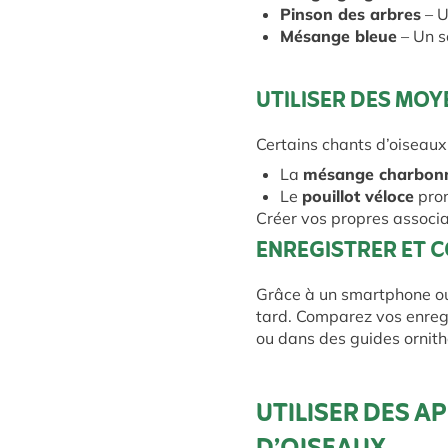
Pinson des arbres
– U
Mésange bleue
– Un so
UTILISER DES MO
Certains chants d’oiseaux
La
mésange charbonn
Le
pouillot véloce
pron
Créer vos propres associa
ENREGISTRER ET 
Grâce à un smartphone ou 
tard. Comparez vos enreg
ou dans des guides ornith
UTILISER DES 