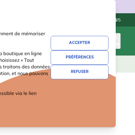
ries.
Contactez-nous
Excellent
-
4.6
/5
otamment de mémoriser
ACCEPTER
CONNEXION
PANIER
a boutique en ligne
PRÉFÉRENCES
hoisissez « Tout
CADEAUX
NOUVEAUTÉS
OFFRES
us traitons des données
REFUSER
ation, et nous pouvons
ible via le lien
ON CHANT
UX