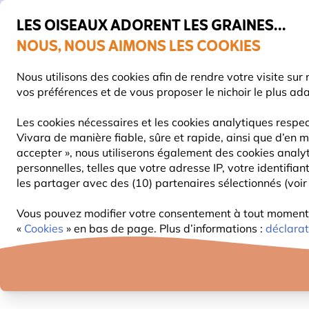
💛
De
LES OISEAUX ADORENT LES GRAINES...
NOUS, NOUS AIMONS LES COOKIES
Livraison express gratuite dès 59 €
Nous utilisons des cookies afin de rendre votre visite su
vos préférences et de vous proposer le nichoir le plus ad
Les cookies nécessaires et les cookies analytiques respec
Vivara de manière fiable, sûre et rapide, ainsi que d’en m
NOURRITURE
MANGEOIRES
NICHOIRS
accepter », nous utiliserons également des cookies analy
personnelles, telles que votre adresse IP, votre identifi
les partager avec des (10) partenaires sélectionnés (voir 
Blog
Information
Comment identifier un oiseau
Vous pouvez modifier votre consentement à tout moment d
COMMENT IDEN
«
Cookies
» en bas de page. Plus d’informations :
déclarat
Vivara Content Team
22 Ao