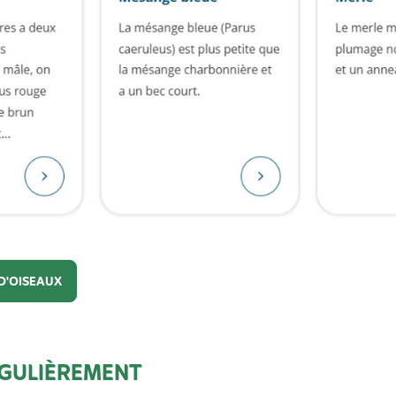
D'OISEAUX
'oiseaux
ÉGULIÈREMENT