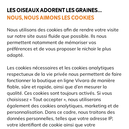
💛
Dernier coup de pouce d'été
: jusqu'à
-15%
sur une sélection de
catégories.
LES OISEAUX ADORENT LES GRAINES...
NOUS, NOUS AIMONS LES COOKIES
Livraison express gratuite dès 59 €
Très bien noté dans 11 pays
Nous utilisons des cookies afin de rendre votre visite
sur notre site aussi fluide que possible. Ils nous
permettent notamment de mémoriser vos
préférences et de vous proposer le nichoir le plus
Blog
Information
Comment empêcher les écureuils d
adapté.
COMMENT EMPÊCHER LES
Les cookies nécessaires et les cookies analytiques
ÉCUREUILS DE MANGER LA
respectueux de la vie privée nous permettent de faire
fonctionner la boutique en ligne Vivara de manière
NOURRITURE DES OISEAUX ?
fiable, sûre et rapide, ainsi que d’en mesurer la
qualité. Ces cookies sont toujours activés. Si vous
choisissez « Tout accepter », nous utiliserons
Vivara
14
également des cookies analytiques, marketing et de
INFORMATION
FAUNE
Content
Juillet
personnalisation. Dans ce cadre, nous traitons des
CONSEILS & ASTUCES
Team
2025
données personnelles, telles que votre adresse IP,
votre identifiant de cookie ainsi que votre