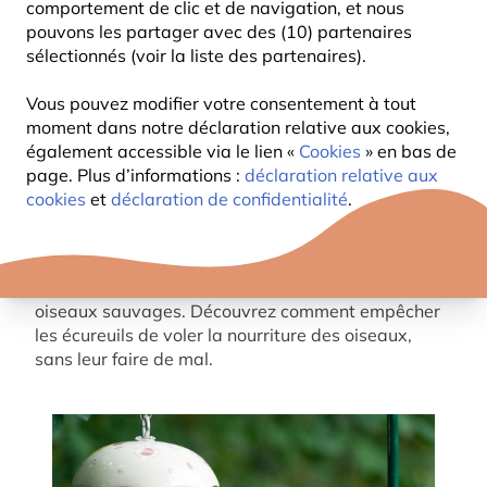
comportement de clic et de navigation, et nous
pouvons les partager avec des (10) partenaires
sélectionnés (voir la liste des partenaires).
Vous pouvez modifier votre consentement à tout
moment dans notre déclaration relative aux cookies,
également accessible via le lien «
Cookies
» en bas de
page. Plus d’informations :
déclaration relative aux
cookies
et
déclaration de confidentialité
.
Les écureuils sont d’excellents grimpeurs et savent
parfaitement s’introduire dans les mangeoires.
Bien qu’ils soient fascinants à observer, ils peuvent
poser un vrai défi lorsqu’il s’agit de nourrir les
oiseaux sauvages. Découvrez comment empêcher
les écureuils de voler la nourriture des oiseaux,
sans leur faire de mal.